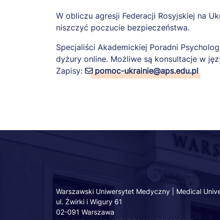
W obliczu agresji Federacji Rosyjskiej na 
niszczyć poczucie bezpieczeństwa.
Specjaliści Akademickiej Poradni Psychologi
dyżury online. Możliwe są konsultacje w jęz
Zapisy:
pomoc-ukrainie@aps.edu.pl
Warszawski Uniwersytet Medyczny | Medical Unive
ul. Żwirki i Wigury 61
02-091 Warszawa