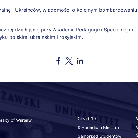
Ukrainę i Ukraińców, wiadomości o kolejnym bombardowaniu 
cznej działającej przy Akademii Pedagogiki Specjalnej im.
yku polskim, ukraińskim i rosyjskim.
Opens in a new window
Opens in a new window
Opens in a new window
Covid-19
rsity of Warsaw
Stypendium Ministra
Samorząd Studentów