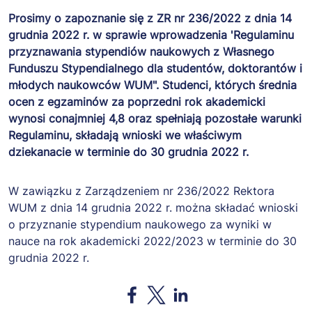
including without
limitation the rights
Prosimy o zapoznanie się z ZR nr 236/2022 z dnia 14
to use, copy, modify,
grudnia 2022 r. w sprawie wprowadzenia 'Regulaminu
merge, publish,
przyznawania stypendiów naukowych z Własnego
distribute,
Funduszu Stypendialnego dla studentów, doktorantów i
sublicense, and/or
młodych naukowców WUM". Studenci, których średnia
sell copies of the
ocen z egzaminów za poprzedni rok akademicki
Software, and to
wynosi conajmniej 4,8 oraz spełniają pozostałe warunki
permit persons to
Regulaminu, składają wnioski we właściwym
whom the Software
dziekanacie w terminie do 30 grudnia 2022 r.
is furnished to do
so, subject to the
W zawiązku z Zarządzeniem nr 236/2022 Rektora
following conditions:
WUM z dnia 14 grudnia 2022 r. można składać wnioski
The above copyright
o przyznanie stypendium naukowego za wyniki w
notice and this
nauce na rok akademicki 2022/2023 w terminie do 30
permission notice
grudnia 2022 r.
shall be included in
all copies or
substantial portions
Opens in a new window
Opens in a new window
Opens in a new window