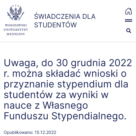
Przejdź
x
do
ŚWIADCZENIA DLA STUDENTÓW
ŚWIADCZENIA DLA
treści
strona
The MIT License
STUDENTÓW
główna
(MIT)
Copyright (c) 2019-
2021 The Bootstrap
Stypendia i zapomogi
Authors
Permission is hereby
Badania i szczepienia
Uwaga, do 30 grudnia 2022
granted, free of
charge, to any
r. można składać wnioski o
Ubezpieczenia
person obtaining a
przyznanie stypendium dla
copy of this
studentów za wyniki w
software and
Kontakt
associated
nauce z Własnego
documentation files
Funduszu Stypendialnego.
(the "Software"), to
deal in the Software
without restriction,
Opublikowano:
15.12.2022