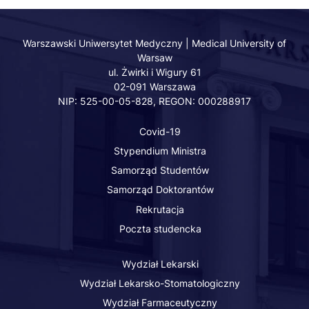
of the Software.
Medyczny
of
Medyczny
Medyczny
Medyczny
THE SOFTWARE IS
-
Warsaw
-
-
-
PROVIDED "AS IS",
Facebook
-
LinkedIn
Twitter
Youtube
Warszawski Uniwersytet Medyczny | Medical University of
WITHOUT
Warsaw
Instagram
WARRANTY OF ANY
ul. Żwirki i Wigury 61
KIND, EXPRESS OR
02-091 Warszawa
NIP: 525-00-05-828, REGON: 000288917
IMPLIED,
INCLUDING BUT
Covid-19
NOT LIMITED TO
Stypendium Ministra
THE WARRANTIES
OF
Samorząd Studentów
MERCHANTABILITY,
Samorząd Doktorantów
FITNESS FOR A
Rekrutacja
PARTICULAR
Poczta studencka
PURPOSE AND
NONINFRINGEMENT.
Wydział Lekarski
IN NO EVENT SHALL
Wydział Lekarsko-Stomatologiczny
THE AUTHORS OR
COPYRIGHT
Wydział Farmaceutyczny