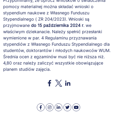
including without
Przypominamy, że oprócz wniosków o świadczenia
limitation the rights
pomocy materialnej można składać wnioski o
to use, copy, modify,
stypendium naukowe z Własnego Funduszu
merge, publish,
Stypendialnego ( ZR 204/2023). Wnioski są
distribute,
przyjmowane
do 15 października 2024 r
. we
sublicense, and/or
właściwym dziekanacie. Należy spełnić przesłanki
sell copies of the
wymienione w par. 4 Regulaminu przyznawania
Software, and to
stypendiów z Własnego Funduszu Stypendialnego dla
permit persons to
studentów, doktorantów i młodych naukowców WUM.
whom the Software
Średnia ocen z egzaminów musi być nie niższa niż.
is furnished to do
4,80 oraz należy zaliczyć wszystkie obowiązujące
so, subject to the
planem studiów zajęcia.
following conditions:
The above copyright
Opens in a new window
Opens in a new window
Opens in a new window
notice and this
permission notice
shall be included in
all copies or
Warszawski
Medical
Warszawski
Warszawski
Warszawski
substantial portions
Uniwersytet
University
Uniwersytet
Uniwersytet
Uniwersytet