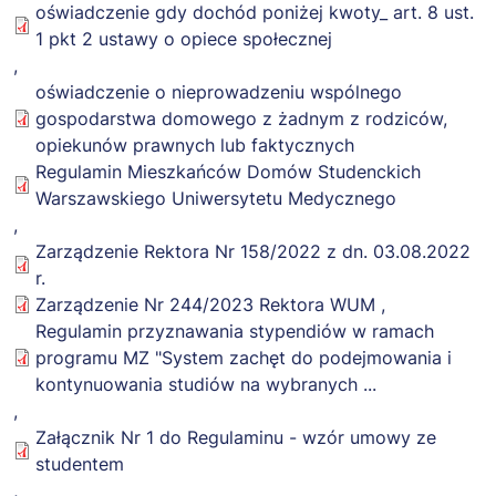
oświadczenie gdy dochód poniżej kwoty_ art. 8 ust.
HOLDERS BE LIABLE
1 pkt 2 ustawy o opiece społecznej
FOR ANY CLAIM,
,
DAMAGES OR
oświadczenie o nieprowadzeniu wspólnego
OTHER LIABILITY,
gospodarstwa domowego z żadnym z rodziców,
WHETHER IN AN
opiekunów prawnych lub faktycznych
ACTION OF
Regulamin Mieszkańców Domów Studenckich
CONTRACT, TORT
Warszawskiego Uniwersytetu Medycznego
OR OTHERWISE,
,
ARISING FROM, OUT
Zarządzenie Rektora Nr 158/2022 z dn. 03.08.2022
OF OR IN
r.
CONNECTION WITH
Zarządzenie Nr 244/2023 Rektora WUM
,
THE SOFTWARE OR
Regulamin przyznawania stypendiów w ramach
THE USE OR OTHER
programu MZ "System zachęt do podejmowania i
DEALINGS IN THE
kontynuowania studiów na wybranych ...
SOFTWARE.
,
Załącznik Nr 1 do Regulaminu - wzór umowy ze
studentem
,