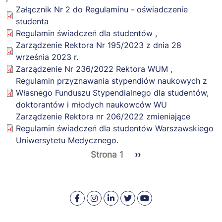
Załącznik Nr 2 do Regulaminu - oświadczenie
studenta
Regulamin świadczeń dla studentów
,
Zarządzenie Rektora Nr 195/2023 z dnia 28
września 2023 r.
Zarządzenie Nr 236/2022 Rektora WUM
,
Regulamin przyznawania stypendiów naukowych z
Własnego Funduszu Stypendialnego dla studentów,
doktorantów i młodych naukowców WU
Zarządzenie Rektora nr 206/2022 zmieniające
Regulamin świadczeń dla studentów Warszawskiego
Uniwersytetu Medycznego.
Strona 1
Następna
››
Stronicowanie
strona
Warszawski
Medical
Warszawski
Warszawski
Warszawski
Uniwersytet
University
Uniwersytet
Uniwersytet
Uniwersytet