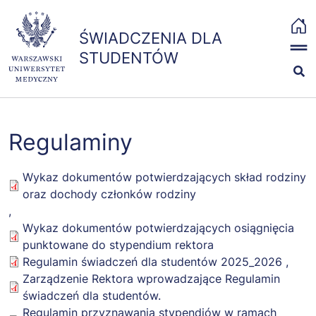
Przejdź
x
do
ŚWIADCZENIA DLA STUDENTÓW
ŚWIADCZENIA DLA
treści
strona
The MIT License
STUDENTÓW
główna
(MIT)
Copyright (c) 2019-
2021 The Bootstrap
Stypendia i zapomogi
Authors
Permission is hereby
Regulaminy
Badania i szczepienia
granted, free of
charge, to any
Ubezpieczenia
Wykaz dokumentów potwierdzających skład rodziny
person obtaining a
oraz dochody członków rodziny
copy of this
,
software and
Kontakt
Wykaz dokumentów potwierdzających osiągnięcia
associated
punktowane do stypendium rektora
documentation files
Regulamin świadczeń dla studentów 2025_2026
,
(the "Software"), to
Zarządzenie Rektora wprowadzające Regulamin
deal in the Software
świadczeń dla studentów.
without restriction,
Regulamin przyznawania stypendiów w ramach