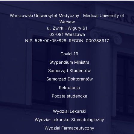
Medyczny
of
Medyczny
Medyczny
Medyczny
-
Warsaw
-
-
-
Facebook
-
LinkedIn
Twitter
Youtube
Warszawski Uniwersytet Medyczny | Medical University of
Warsaw
Instagram
ul. Żwirki i Wigury 61
02-091 Warszawa
NIP: 525-00-05-828, REGON: 000288917
Covid-19
Stypendium Ministra
Samorząd Studentów
Samorząd Doktorantów
Rekrutacja
Poczta studencka
Wydział Lekarski
Wydział Lekarsko-Stomatologiczny
Wydział Farmaceutyczny