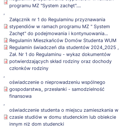
including without
programu MZ "System zachęt"....
limitation the rights
,
to use, copy, modify,
Załącznik nr 1 do Regulaminu przyznawania
merge, publish,
stypendiów w ramach programu MZ " System
distribute,
Zachęt" do podejmowania i kontynuowania...
sublicense, and/or
Regulamin Mieszkańców Domów Studenta WUM
sell copies of the
Regulamin świadczeń dla studentów 2024_2025
,
Software, and to
Zał. Nr 1 do Regulaminu - wykaz dokumentów
permit persons to
potwierdzających skład rodziny oraz dochody
whom the Software
członków rodziny
is furnished to do
,
so, subject to the
oświadczenie o nieprowadzeniu wspólnego
following conditions:
gospodarstwa_ przesłanki - samodzielność
The above copyright
finansowa
notice and this
,
permission notice
oświadczenie studenta o miejscu zamieszkania w
shall be included in
czasie studiów w domu studenckim lub obiekcie
all copies or
innym niż dom studencki
substantial portions