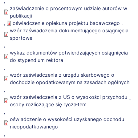
,
of the Software.
zaświadczenie o procentowym udziale autorów w
THE SOFTWARE IS
publikacji
PROVIDED "AS IS",
,
oświadczenie opiekuna projektu badawczego
,
WITHOUT
wzór zaświadczenia dokumentującego osiągnięcia
WARRANTY OF ANY
sportowe
KIND, EXPRESS OR
,
IMPLIED,
wykaz dokumentów potwierdzających osiągnięcia
INCLUDING BUT
do stypendium rektora
NOT LIMITED TO
,
THE WARRANTIES
wzór zaświadczenia z urzędu skarbowego o
OF
dochodzie opodatkowanym na zasadach ogólnych
MERCHANTABILITY,
,
FITNESS FOR A
wzór zaświadczenia z US o wysokości przychodu _
PARTICULAR
osoby rozliczające się ryczałtem
PURPOSE AND
,
NONINFRINGEMENT.
oświadczenie o wysokości uzyskanego dochodu
IN NO EVENT SHALL
nieopodatkowanego
THE AUTHORS OR
,
COPYRIGHT