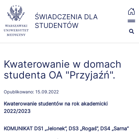
Przejdź
x
do
ŚWIADCZENIA DLA STUDENTÓW
ŚWIADCZENIA DLA
treści
strona
The MIT License
STUDENTÓW
główna
(MIT)
Copyright (c) 2019-
2021 The Bootstrap
Stypendia i zapomogi
Authors
Permission is hereby
Badania i szczepienia
Kwaterowanie w domach
granted, free of
charge, to any
studenta OA "Przyjaźń".
Ubezpieczenia
person obtaining a
copy of this
Opublikowano:
15.09.2022
software and
Kontakt
associated
Kwaterowanie studentów na rok akademicki
documentation files
2022/2023
(the "Software"), to
deal in the Software
KOMUNIKAT DS1 „Jelonek”, DS3 „Rogaś”, DS4 „Sarna”
without restriction,