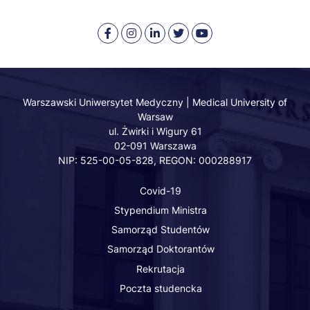
HOLDERS BE LIABLE
FOR ANY CLAIM,
Warszawski
Medical
Warszawski
Warszawski
Warszawski
DAMAGES OR
Uniwersytet
University
Uniwersytet
Uniwersytet
Uniwersytet
OTHER LIABILITY,
Medyczny
of
Medyczny
Medyczny
Medyczny
WHETHER IN AN
-
Warsaw
-
-
-
ACTION OF
Facebook
-
LinkedIn
Twitter
Youtube
Warszawski Uniwersytet Medyczny | Medical University of
CONTRACT, TORT
Warsaw
Instagram
OR OTHERWISE,
ul. Żwirki i Wigury 61
ARISING FROM, OUT
02-091 Warszawa
OF OR IN
NIP: 525-00-05-828, REGON: 000288917
CONNECTION WITH
Covid-19
THE SOFTWARE OR
THE USE OR OTHER
Stypendium Ministra
DEALINGS IN THE
Samorząd Studentów
SOFTWARE.
Samorząd Doktorantów
Rekrutacja
Poczta studencka