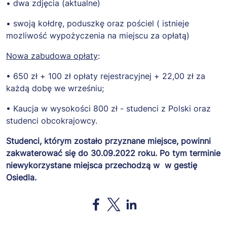
• dwa zdjęcia (aktualne)
of the Software.
THE SOFTWARE IS
• swoją kołdrę, poduszkę oraz pościel ( istnieje
PROVIDED "AS IS",
mozliwość wypożyczenia na miejscu za opłatą)
WITHOUT
WARRANTY OF ANY
Nowa zabudowa opłaty
:
KIND, EXPRESS OR
• 650 zł + 100 zł opłaty rejestracyjnej + 22,00 zł za
IMPLIED,
każdą dobę we wrześniu;
INCLUDING BUT
NOT LIMITED TO
• Kaucja w wysokości 800 zł - studenci z Polski oraz
THE WARRANTIES
studenci obcokrajowcy.
OF
MERCHANTABILITY,
Studenci, którym zostało przyznane miejsce, powinni
FITNESS FOR A
zakwaterować się do 30.09.2022 roku. Po tym terminie
PARTICULAR
niewykorzystane miejsca przechodzą w w gestię
PURPOSE AND
Osiedla.
NONINFRINGEMENT.
IN NO EVENT SHALL
Opens in a new window
Opens in a new window
Opens in a new window
THE AUTHORS OR
COPYRIGHT