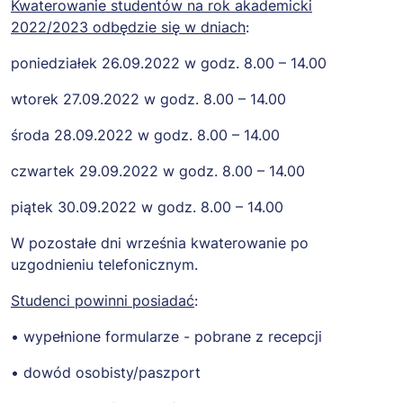
including without
Kwaterowanie studentów na rok akademicki
limitation the rights
2022/2023 odbędzie się w dniach
:
to use, copy, modify,
poniedziałek 26.09.2022 w godz. 8.00 – 14.00
merge, publish,
distribute,
wtorek 27.09.2022 w godz. 8.00 – 14.00
sublicense, and/or
sell copies of the
środa 28.09.2022 w godz. 8.00 – 14.00
Software, and to
czwartek 29.09.2022 w godz. 8.00 – 14.00
permit persons to
whom the Software
piątek 30.09.2022 w godz. 8.00 – 14.00
is furnished to do
so, subject to the
W pozostałe dni września kwaterowanie po
following conditions:
uzgodnieniu telefonicznym.
The above copyright
Studenci powinni posiadać
:
notice and this
permission notice
• wypełnione formularze - pobrane z recepcji
shall be included in
all copies or
• dowód osobisty/paszport
substantial portions