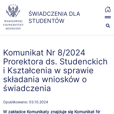
Przejdź
x
do
ŚWIADCZENIA DLA STUDENTÓW
ŚWIADCZENIA DLA
treści
strona
The MIT License
STUDENTÓW
główna
(MIT)
Copyright (c) 2019-
2021 The Bootstrap
Stypendia i zapomogi
Authors
Permission is hereby
Badania i szczepienia
Komunikat Nr 8/2024
granted, free of
charge, to any
Prorektora ds. Studenckich
Ubezpieczenia
person obtaining a
i Kształcenia w sprawie
copy of this
składania wniosków o
software and
Kontakt
associated
świadczenia
documentation files
(the "Software"), to
deal in the Software
Opublikowano:
03.10.2024
without restriction,
W zakładce Komunikaty znajduje się Komunikat Nr