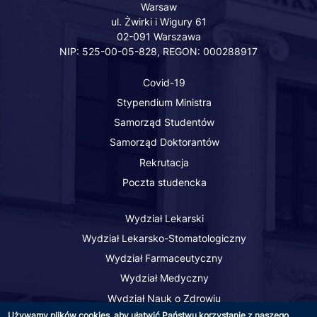
of the Software.
Warsaw
Instagram
THE SOFTWARE IS
ul. Żwirki i Wigury 61
02-091 Warszawa
PROVIDED "AS IS",
NIP: 525-00-05-828, REGON: 000288917
WITHOUT
WARRANTY OF ANY
Covid-19
KIND, EXPRESS OR
Stypendium Ministra
IMPLIED,
INCLUDING BUT
Samorząd Studentów
NOT LIMITED TO
Samorząd Doktorantów
THE WARRANTIES
Rekrutacja
OF
Poczta studencka
MERCHANTABILITY,
FITNESS FOR A
Wydział Lekarski
PARTICULAR
Wydział Lekarsko-Stomatologiczny
PURPOSE AND
NONINFRINGEMENT.
Wydział Farmaceutyczny
IN NO EVENT SHALL
Wydział Medyczny
THE AUTHORS OR
Wydział Nauk o Zdrowiu
COPYRIGHT
Używamy plików cookies, aby ułatwić Państwu korzystanie z naszego