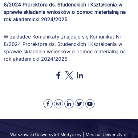
including without
8/2024 Prorektora ds. Studenckich i Kształcenia w
limitation the rights
sprawie składania wniosków o pomoc materialną na
to use, copy, modify,
rok akademicki 2024/2025
merge, publish,
distribute,
sublicense, and/or
W zakładce Komunikaty znajduje się Komunikat Nr
sell copies of the
8/2024 Prorektora ds. Studenckich i Kształcenia w
Software, and to
sprawie składania wniosków o pomoc materialną na
permit persons to
rok akademicki 2024/2025
whom the Software
is furnished to do
Opens in a new window
Opens in a new window
Opens in a new window
so, subject to the
following conditions:
The above copyright
notice and this
Warszawski
Medical
Warszawski
Warszawski
Warszawski
permission notice
Uniwersytet
University
Uniwersytet
Uniwersytet
Uniwersytet
shall be included in
Medyczny
of
Medyczny
Medyczny
Medyczny
all copies or
-
Warsaw
-
-
-
substantial portions
Facebook
-
LinkedIn
Twitter
Youtube
Warszawski Uniwersytet Medyczny | Medical University of