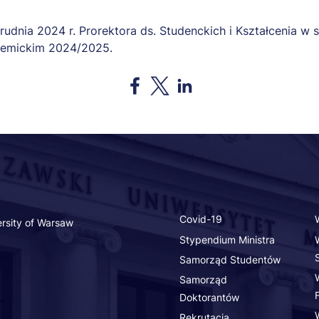
rudnia 2024 r. Prorektora ds. Studenckich i Kształcenia w
demickim 2024/2025.
Opens in a new window
Opens in a new window
Opens in a new window
Covid-19
rsity of Warsaw
Stypendium Ministra
Samorząd Studentów
Samorząd
Doktorantów
Rekrutacja