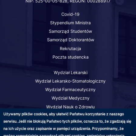
NIP: 525-00-05-828, REGON: 000288917
of the Software.
THE SOFTWARE IS
Covid-19
PROVIDED "AS IS",
Stypendium Ministra
WITHOUT
WARRANTY OF ANY
Samorząd Studentów
KIND, EXPRESS OR
Samorząd Doktorantów
IMPLIED,
Rekrutacja
INCLUDING BUT
Poczta studencka
NOT LIMITED TO
THE WARRANTIES
Wydział Lekarski
OF
Wydział Lekarsko-Stomatologiczny
MERCHANTABILITY,
FITNESS FOR A
Wydział Farmaceutyczny
PARTICULAR
Wydział Medyczny
PURPOSE AND
Wydział Nauk o Zdrowiu
NONINFRINGEMENT.
Używamy plików cookies, aby ułatwić Państwu korzystanie z naszego
Studia doktoranckie
IN NO EVENT SHALL
serwisu. Jeśli nie blokują Państwo tych plików, oznacza to, że zgadzają się
THE AUTHORS OR
na ich użycie oraz zapisanie w pamięci urządzenia. Przypominamy, że
COPYRIGHT
można samodzielnie zarządzać plikami cookies, zmieniając ustawienia