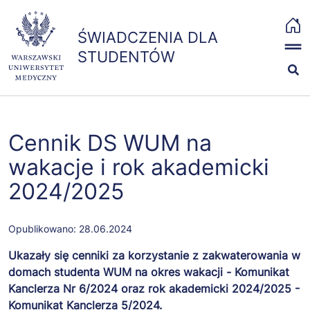
Przejdź
x
do
ŚWIADCZENIA DLA STUDENTÓW
ŚWIADCZENIA DLA
treści
strona
The MIT License
STUDENTÓW
główna
(MIT)
Copyright (c) 2019-
2021 The Bootstrap
Stypendia i zapomogi
Authors
Permission is hereby
Badania i szczepienia
Cennik DS WUM na
granted, free of
charge, to any
wakacje i rok akademicki
Ubezpieczenia
person obtaining a
2024/2025
copy of this
software and
Kontakt
associated
Opublikowano:
28.06.2024
documentation files
Ukazały się cenniki za korzystanie z zakwaterowania w
(the "Software"), to
domach studenta WUM na okres wakacji - Komunikat
deal in the Software
Kanclerza Nr 6/2024 oraz rok akademicki 2024/2025 -
without restriction,
Komunikat Kanclerza 5/2024.